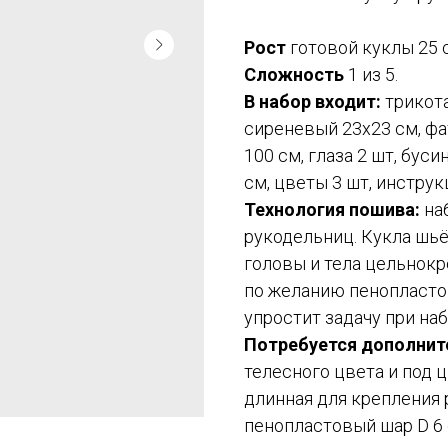
Рост
готовой куклы 25 
Сложность
1 из 5.
В набор входит:
трикота
сиреневый 23х23 см, фа
100 см, глаза 2 шт, буси
см, цветы 3 шт, инструк
Технология пошива:
на
рукодельниц. Кукла шьё
головы и тела цельнокр
по желанию пенопластов
упростит задачу при наб
Потребуется дополнит
телесного цвета и под ц
длинная для крепления 
пенопластовый шар D 6 